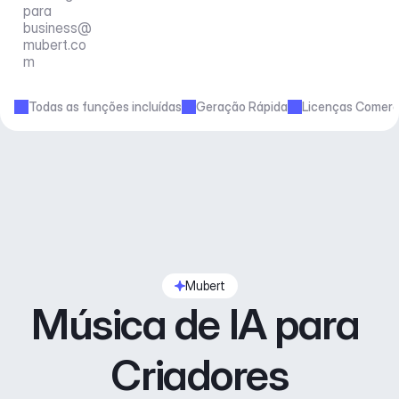
para 
business@
mubert.co
m
Todas as funções incluídas
Geração Rápida
Licenças Comerc
Mubert
Música de IA para 
Criadores