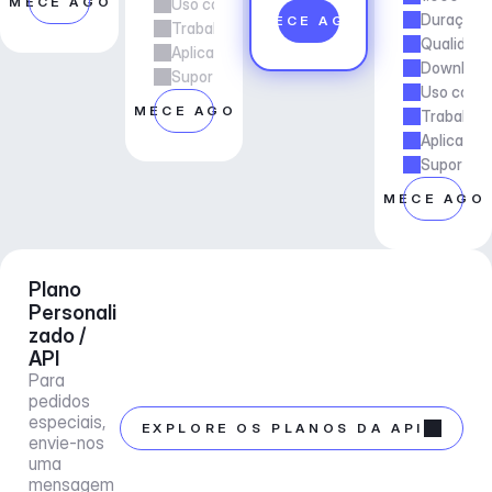
OMECE AGORA
Uso comercial
Duração d
COMECE AGORA
Trabalho freelancer e de agência
Qualidade
Aplicações e Serviços
Downloads
Suporte ao gerente de conta
Uso comer
COMECE AGORA
Trabalho 
Aplicaçõe
Suporte a
COMECE AGO
Plano 
Personali
zado / 
API
Para 
pedidos 
especiais, 
EXPLORE OS PLANOS DA API
envie-nos 
uma 
mensagem 