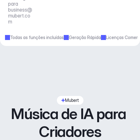
para 
business@
mubert.co
m
Todas as funções incluídas
Geração Rápida
Licenças Comerc
Mubert
Música de IA para 
Criadores