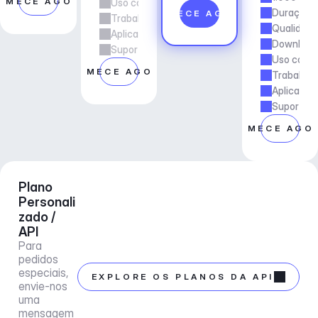
OMECE AGORA
Uso comercial
Duração d
COMECE AGORA
Trabalho freelancer e de agência
Qualidade
Aplicações e Serviços
Downloads
Suporte ao gerente de conta
Uso comer
COMECE AGORA
Trabalho 
Aplicaçõe
Suporte a
COMECE AGO
Plano 
Personali
zado / 
API
Para 
pedidos 
especiais, 
EXPLORE OS PLANOS DA API
envie-nos 
uma 
mensagem 