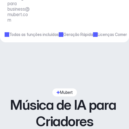
para 
business@
mubert.co
m
Todas as funções incluídas
Geração Rápida
Licenças Comerc
Mubert
Música de IA para 
Criadores