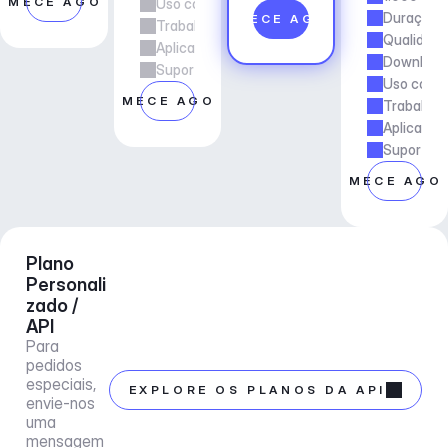
OMECE AGORA
Uso comercial
Duração d
COMECE AGORA
Trabalho freelancer e de agência
Qualidade
Aplicações e Serviços
Downloads
Suporte ao gerente de conta
Uso comer
COMECE AGORA
Trabalho 
Aplicaçõe
Suporte a
COMECE AGO
Plano 
Personali
zado / 
API
Para 
pedidos 
especiais, 
EXPLORE OS PLANOS DA API
envie-nos 
uma 
mensagem 