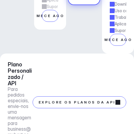
Downloads
Suporte ao gerente de conta
Uso comer
COMECE AGORA
Trabalho 
Aplicaçõe
Suporte a
COMECE AGO
Plano 
Personali
zado / 
API
Para 
pedidos 
especiais, 
EXPLORE OS PLANOS DA API
envie-nos 
uma 
mensagem 
para 
business@