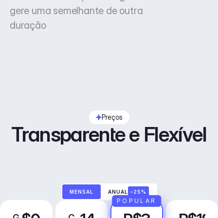
gere uma semelhante de outra
duração
Preços
Transparente e Flexível
MENSAL
ANUAL
–25%
POPULAR
G
C
P
N