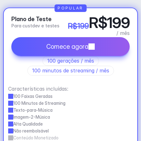
POPULAR
R$199
Plano de Teste
R$199
Para custdev e testes
/ mês
Comece agora
100 gerações / mês
100 minutos de streaming / mês
Características incluídas:
100 Faixas Geradas
100 Minutos de Streaming
Texto-para-Música
Imagem-2-Música
Alta Qualidade
Não reembolsável
Conteúdo Monetizado