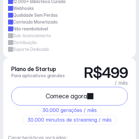
12.000+ Biblioteca Curada
Webhooks
Qualidade Sem Perdas
Conteúdo Monetizado
Não reembolsável
Sub-licenciamento
Distribuição
Suporte Dedicado
R$499
Plano de Startup
Para aplicativos grandes
/ mês
Comece agora
30.000 gerações / mês
30.000 minutos de streaming / mês
Características incluídas: