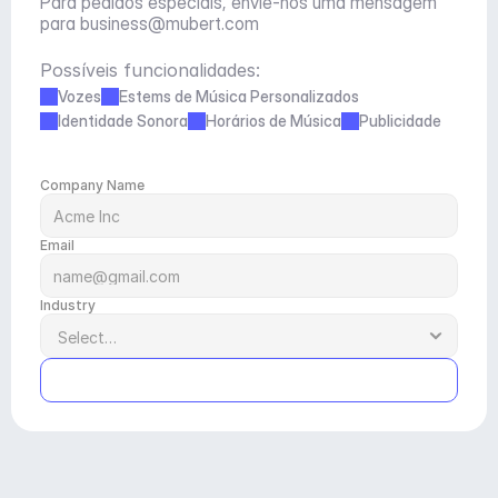
Para pedidos especiais, envie-nos uma mensagem 
para 
business@mubert.com
Possíveis funcionalidades:
Vozes
Estems de Música Personalizados
Identidade Sonora
Horários de Música
Publicidade
Company Name
Email
Industry
Submit