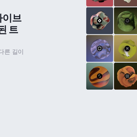
라이브
된 트
다른 길이