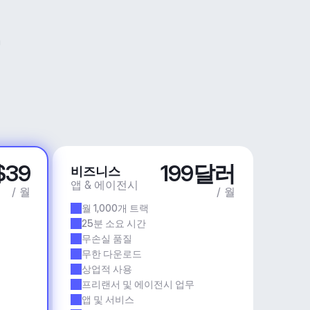
$39
199달러
비즈니스
앱 & 에이전시
/ 월
/ 월
월 1,000개 트랙
25분 소요 시간
무손실 품질
무한 다운로드
상업적 사용
프리랜서 및 에이전시 업무
앱 및 서비스