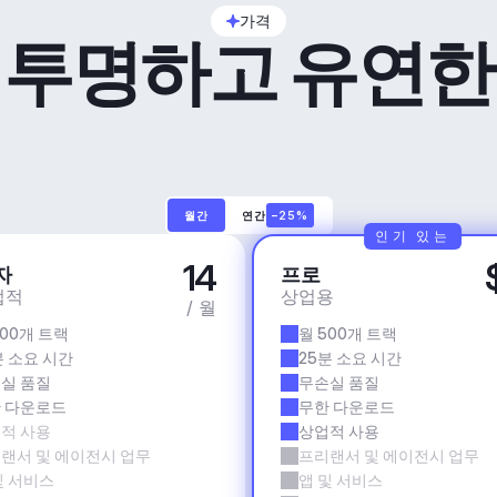
가격
투명하고 유연한
월간
연간
–25%
인기 있는
14
자
프로
업적
상업용
/ 월
500개 트랙
월 500개 트랙
분 소요 시간
25분 소요 시간
실 품질
무손실 품질
 다운로드
무한 다운로드
적 사용
상업적 사용
랜서 및 에이전시 업무
프리랜서 및 에이전시 업무
및 서비스
앱 및 서비스