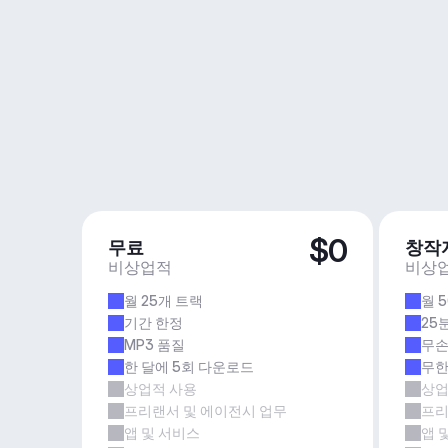
$0
무료
창작
비상업적
비상
월 25개 트랙
월 
기간 한정
25
MP3 품질
무손
한 달에 5회 다운로드
무한
상업적 사용
상업
프리랜서 및 에이전시 업무
프리
앱 및 서비스
앱 