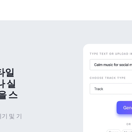
타일 
나 실
을 스
위기 및 기