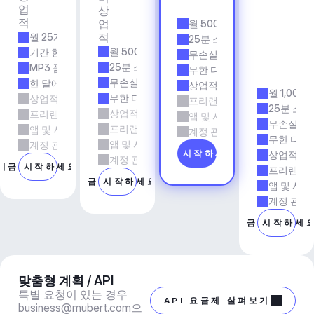
업
용
상
앱 
적
업
월 500개 트랙
& 
적
월 25개 트랙
에
25분 소요 시간
이
월 500개 트랙
기간 한정
무손실 품질
전
25분 소요 시간
MP3 품질
무한 다운로드
시
무손실 품질
한 달에 5회 다운로드
상업적 사용
월 1,000
무한 다운로드
상업적 사용
프리랜서 및 에이전시 업무
25분 소요
상업적 사용
프리랜서 및 에이전시 업무
앱 및 서비스
무손실 품
프리랜서 및 에이전시 업무
앱 및 서비스
계정 관리자 지원
무한 다운
앱 및 서비스
계정 관리자 지원
지금 시작하세요
상업적 사
계정 관리자 지원
지금 시작하세요
프리랜서 
지금 시작하세요
앱 및 서비
계정 관리
지금 시작하세
맞춤형 계획 / API
특별 요청이 있는 경우 
API 요금제 살펴보기
business@mubert.com
으