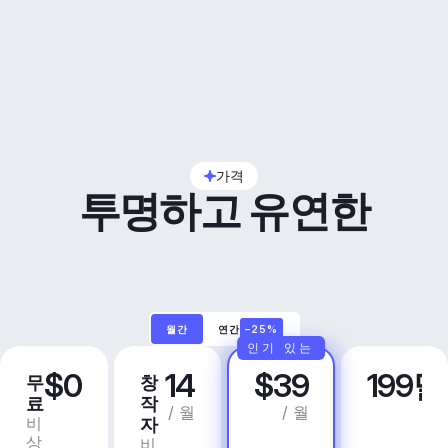
가격
투명하고 유연한
월간
연간
–25%
인기 있는
$0
14
$39
199
무
창
프
비
료
작
로
즈
/ 월
/ 월
비
상
자
니
상
업
비
스