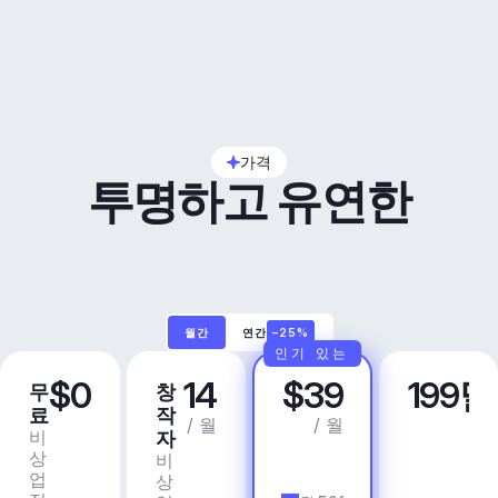
가격
투명하고 유연한
월간
연간
–25%
인기 있는
$0
14
$39
199
무
창
프
비
료
작
로
즈
/ 월
/ 월
비
상
자
니
상
업
비
스
업
용
상
앱 