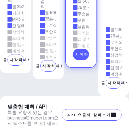
적
업
월 500개 트랙
& 
적
월 25개 트랙
에
25분 소요 시간
이
월 500개 트랙
기간 한정
무손실 품질
전
25분 소요 시간
MP3 품질
무한 다운로드
시
무손실 품질
한 달에 5회 다운로드
상업적 사용
월 1,000
무한 다운로드
상업적 사용
프리랜서 및 에이전시 업무
25분 소요
상업적 사용
프리랜서 및 에이전시 업무
앱 및 서비스
무손실 품
프리랜서 및 에이전시 업무
앱 및 서비스
계정 관리자 지원
무한 다운
앱 및 서비스
계정 관리자 지원
지금 시작하세요
상업적 사
계정 관리자 지원
지금 시작하세요
프리랜서 
지금 시작하세요
앱 및 서비
계정 관리
지금 시작하세
맞춤형 계획 / API
특별 요청이 있는 경우 
API 요금제 살펴보기
business@mubert.com
으
로 텍스트를 보내주세요.