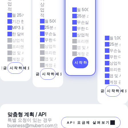
업
용
상
앱 
적
업
월 500개 트랙
& 
적
월 25개 트랙
에
25분 소요 시간
이
월 500개 트랙
기간 한정
무손실 품질
전
25분 소요 시간
MP3 품질
무한 다운로드
시
무손실 품질
한 달에 5회 다운로드
상업적 사용
월 1,000
무한 다운로드
상업적 사용
프리랜서 및 에이전시 업무
25분 소요
상업적 사용
프리랜서 및 에이전시 업무
앱 및 서비스
무손실 품
프리랜서 및 에이전시 업무
앱 및 서비스
계정 관리자 지원
무한 다운
앱 및 서비스
계정 관리자 지원
지금 시작하세요
상업적 사
계정 관리자 지원
지금 시작하세요
프리랜서 
지금 시작하세요
앱 및 서비
계정 관리
지금 시작하세
맞춤형 계획 / API
특별 요청이 있는 경우 
API 요금제 살펴보기
business@mubert.com
으