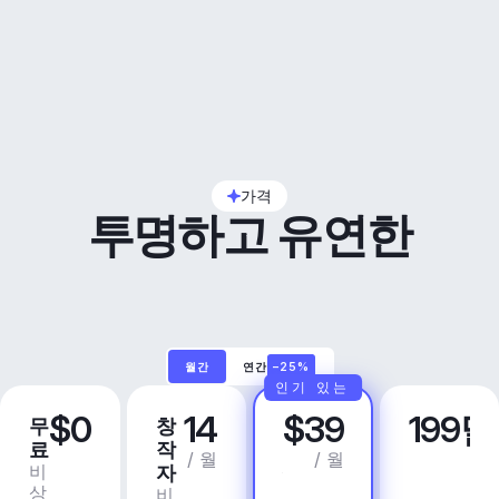
가격
투명하고 유연한
월간
연간
–25%
인기 있는
$0
14
$39
199
무
창
프
비
료
작
로
즈
/ 월
/ 월
비
상
자
니
상
업
비
스