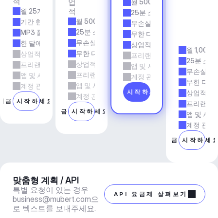
적
업
월 500개 트랙
& 
적
월 25개 트랙
에
25분 소요 시간
이
월 500개 트랙
기간 한정
무손실 품질
전
25분 소요 시간
MP3 품질
무한 다운로드
시
무손실 품질
한 달에 5회 다운로드
상업적 사용
월 1,000
무한 다운로드
상업적 사용
프리랜서 및 에이전시 업무
25분 소요
상업적 사용
프리랜서 및 에이전시 업무
앱 및 서비스
무손실 품
프리랜서 및 에이전시 업무
앱 및 서비스
계정 관리자 지원
무한 다운
앱 및 서비스
계정 관리자 지원
지금 시작하세요
상업적 사
계정 관리자 지원
지금 시작하세요
프리랜서 
지금 시작하세요
앱 및 서비
계정 관리
지금 시작하세
맞춤형 계획 / API
특별 요청이 있는 경우 
API 요금제 살펴보기
business@mubert.com
으
로 텍스트를 보내주세요.