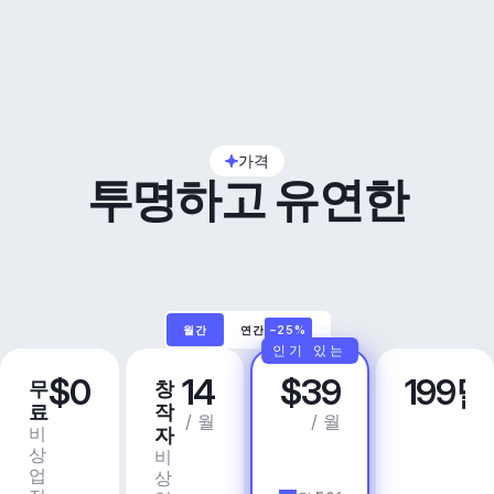
가격
투명하고 유연한
월간
연간
–25%
인기 있는
$0
14
$39
199
무
창
프
비
료
작
로
즈
/ 월
/ 월
비
상
자
니
상
업
비
스
업
용
상
앱 