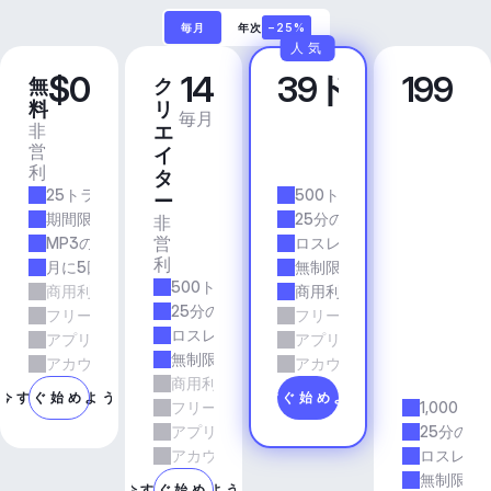
毎月
年次
−25%
人気
$0
14
39ドル
199
無
ク
プ
ビ
料
リ
ロ
ジ
毎月
毎月
非
商
エ
ネ
営
業
イ
ス
利
的
ア
タ
25トラック/月
500トラック/月
プ
ー
リ
期間限定
25分の所要時間
非
＆
営
MP3の品質
ロスレス品質
エ
利
月に5回のダウンロード
無制限のダウンロード
ー
500トラック/月
商用利用
商用利用
ジ
25分の所要時間
フリーランスとエージェンシーの仕事
フリーランスとエージェン
ェ
ロスレス品質
アプリとサービス
アプリとサービス
ン
無制限のダウンロード
シ
アカウントマネージャーのサポート
アカウントマネージャーの
商用利用
ー
今すぐ始めよう
今すぐ始めよう
フリーランスとエージェンシーの仕事
1,000ト
アプリとサービス
25分の所
アカウントマネージャーのサポート
ロスレス
無制限の
今すぐ始めよう