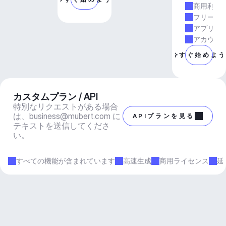
商用利用
フリーラ
アプリと
アカウン
今すぐ始めよ
カスタムプラン / API
特別なリクエストがある場合
は、
business@mubert.com
 に
APIプランを見る
テキストを送信してくださ
い。
すべての機能が含まれています
高速生成
商用ライセンス
延