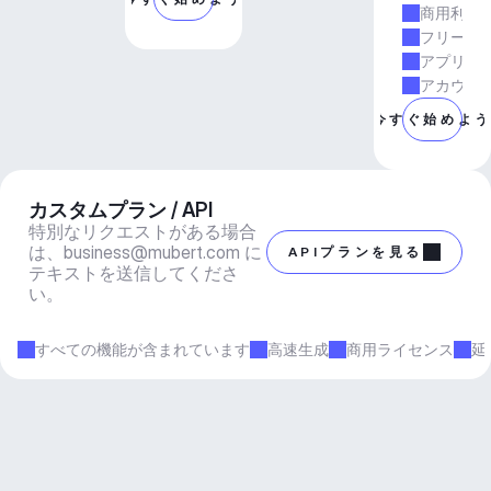
商用利用
フリーラ
アプリと
アカウン
今すぐ始めよ
カスタムプラン / API
特別なリクエストがある場合
は、
business@mubert.com
 に
APIプランを見る
テキストを送信してくださ
い。
すべての機能が含まれています
高速生成
商用ライセンス
延