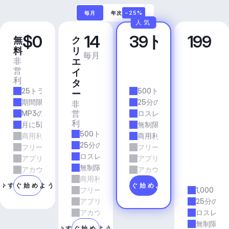
毎月
年次
−25%
人気
$0
14
39ドル
199
無
ク
プ
ビ
料
リ
ロ
ジ
毎月
毎月
非
商
エ
ネ
営
業
イ
ス
利
的
ア
タ
25トラック/月
500トラック/月
プ
ー
リ
期間限定
25分の所要時間
非
＆
営
MP3の品質
ロスレス品質
エ
利
月に5回のダウンロード
無制限のダウンロード
ー
500トラック/月
商用利用
商用利用
ジ
25分の所要時間
フリーランスとエージェンシーの仕事
フリーランスとエージェン
ェ
ロスレス品質
アプリとサービス
アプリとサービス
ン
無制限のダウンロード
シ
アカウントマネージャーのサポート
アカウントマネージャーの
商用利用
ー
今すぐ始めよう
今すぐ始めよう
フリーランスとエージェンシーの仕事
1,000ト
アプリとサービス
25分の所
アカウントマネージャーのサポート
ロスレス
無制限の
今すぐ始めよう