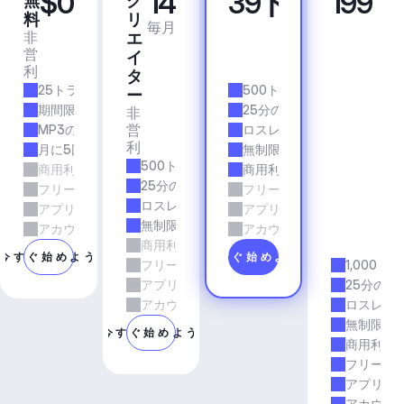
$0
14
39ドル
199
無
ク
プ
ビ
料
リ
ロ
ジ
毎月
毎月
非
商
エ
ネ
営
業
イ
ス
利
的
ア
タ
25トラック/月
500トラック/月
プ
ー
リ
期間限定
25分の所要時間
非
＆
営
MP3の品質
ロスレス品質
エ
利
月に5回のダウンロード
無制限のダウンロード
ー
500トラック/月
商用利用
商用利用
ジ
25分の所要時間
フリーランスとエージェンシーの仕事
フリーランスとエージェン
ェ
ロスレス品質
アプリとサービス
アプリとサービス
ン
無制限のダウンロード
シ
アカウントマネージャーのサポート
アカウントマネージャーの
商用利用
ー
今すぐ始めよう
今すぐ始めよう
フリーランスとエージェンシーの仕事
1,000ト
アプリとサービス
25分の所
アカウントマネージャーのサポート
ロスレス
無制限の
今すぐ始めよう
商用利用
フリーラ
アプリと
アカウン