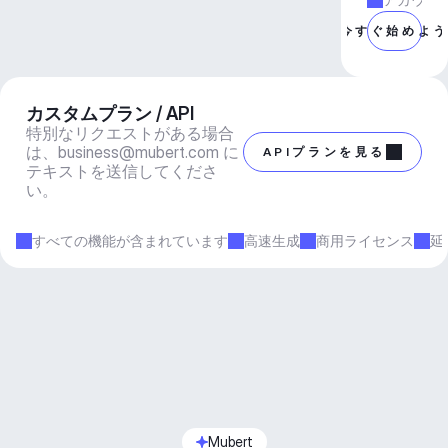
今すぐ始めよ
カスタムプラン / API
特別なリクエストがある場合
は、
business@mubert.com
 に
APIプランを見る
テキストを送信してくださ
い。
すべての機能が含まれています
高速生成
商用ライセンス
延
Mubert