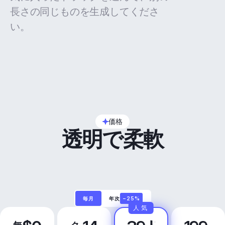
長さの同じものを生成してくださ
い。
価格
透明で柔軟
毎月
年次
−25%
人気