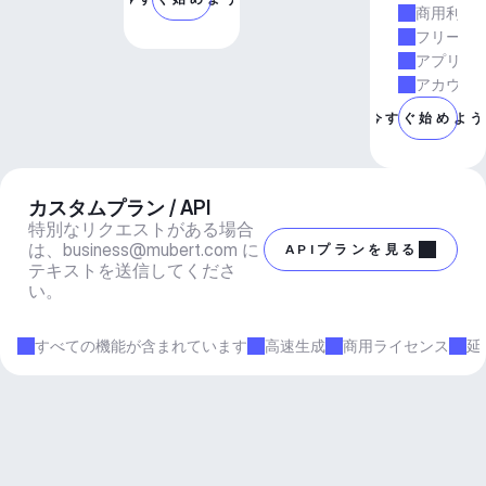
商用利用
フリーラ
アプリと
アカウン
今すぐ始めよ
カスタムプラン / API
特別なリクエストがある場合
は、
business@mubert.com
 に
APIプランを見る
テキストを送信してくださ
い。
すべての機能が含まれています
高速生成
商用ライセンス
延