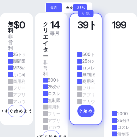
毎月
年次
−25%
人気
$0
14
39ドル
199
無
ク
プ
ビ
料
リ
ロ
ジ
毎月
毎月
非
商
エ
ネ
営
業
イ
ス
利
的
ア
タ
25トラック/月
500トラック/月
プ
ー
リ
期間限定
25分の所要時間
非
＆
営
MP3の品質
ロスレス品質
エ
利
月に5回のダウンロード
無制限のダウンロード
ー
500トラック/月
商用利用
商用利用
ジ
25分の所要時間
フリーランスとエージェンシーの仕事
フリーランスとエージェン
ェ
ロスレス品質
アプリとサービス
アプリとサービス
ン
無制限のダウンロード
シ
アカウントマネージャーのサポート
アカウントマネージャーの
商用利用
ー
今すぐ始めよう
今すぐ始めよう
フリーランスとエージェンシーの仕事
1,000ト
アプリとサービス
25分の所
アカウントマネージャーのサポート
ロスレス
無制限の
今すぐ始めよう