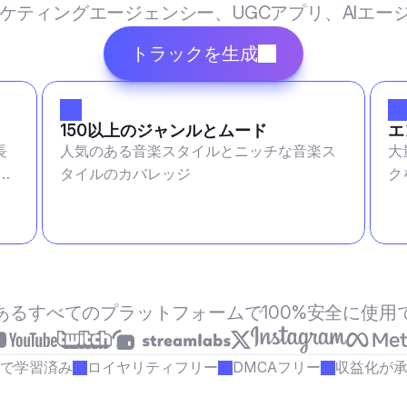
マーケティングエージェンシー、UGCアプリ、AIエ
トラックを生成
150以上のジャンルとムード
エ
長
人気のある音楽スタイルとニッチな音楽ス
大
変
タイルのカバレッジ
ク
あるすべてのプラットフォームで100%安全に使用
で学習済み
ロイヤリティフリー
DMCAフリー
収益化が