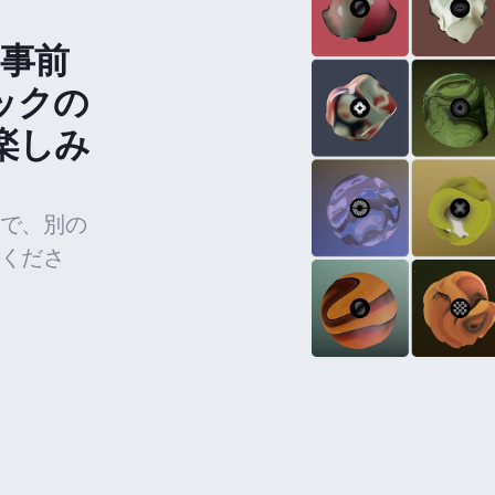
の事前
ックの
楽しみ
で、別の
くださ