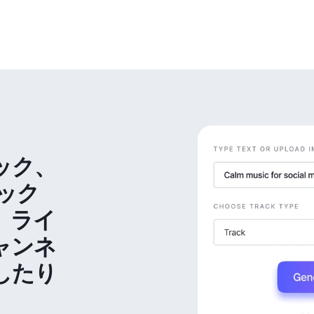
ック、
ック
、ライ
ャンネ
したり