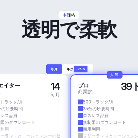
価格
透明で柔軟
毎月
年次
−25%
人気
14
39
エイター
プロ
利
商業的
毎月
0トラック/月
500トラック/月
分の所要時間
25分の所要時間
スレス品質
ロスレス品質
制限のダウンロード
無制限のダウンロード
用利用
商用利用
リーランスとエージェンシーの仕事
フリーランスとエージェン