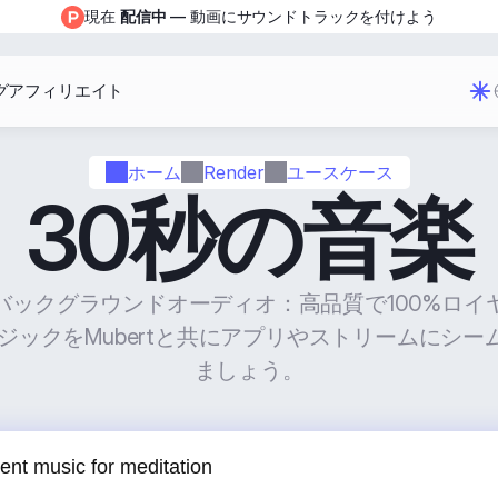
現在 
配信中
 — 動画にサウンドトラックを付けよう
グ
アフィリエイト
ホーム
Render
ユースケース
30秒の音楽
バックグラウンドオーディオ：高品質で100%ロイ
ジックをMubertと共にアプリやストリームにシ
ましょう。