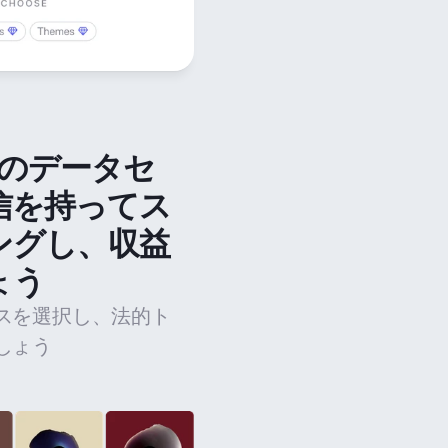
法のデータセ
信を持ってス
ングし、収益
ょう
スを選択し、法的ト
しょう