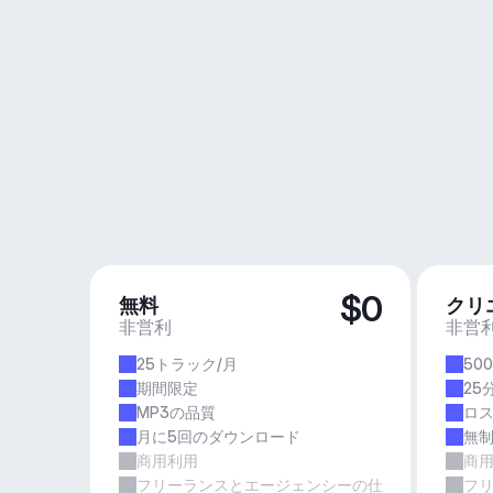
$0
無料
クリ
非営利
非営
25トラック/月
50
期間限定
25
MP3の品質
ロ
月に5回のダウンロード
無
商用利用
商
フリーランスとエージェンシーの仕事
フ