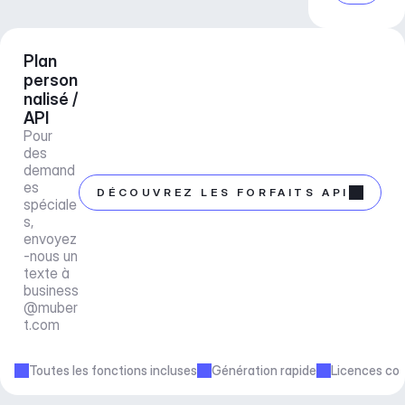
Plan 
person
nalisé / 
API
Pour 
des 
demand
es 
DÉCOUVREZ LES FORFAITS API
spéciale
s, 
envoyez
-nous un 
texte à 
business
@muber
t.com
Toutes les fonctions incluses
Génération rapide
Licences co