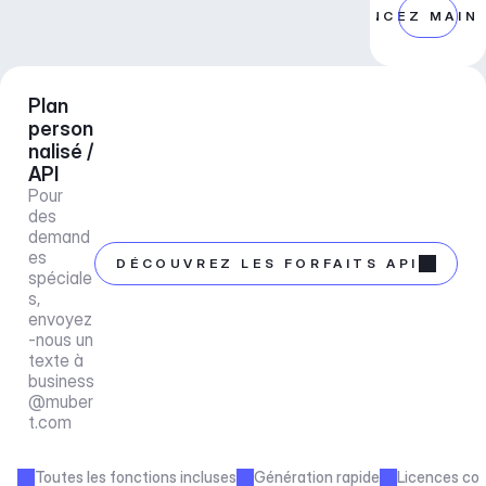
COMMENCEZ MAIN
Plan 
person
nalisé / 
API
Pour 
des 
demand
es 
DÉCOUVREZ LES FORFAITS API
spéciale
s, 
envoyez
-nous un 
texte à 
business
@muber
t.com
Toutes les fonctions incluses
Génération rapide
Licences co