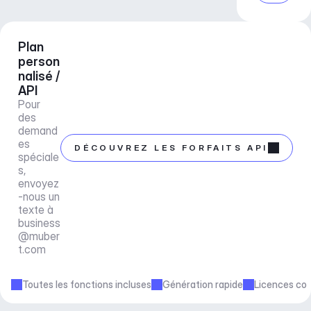
Plan 
person
nalisé / 
API
Pour 
des 
demand
es 
DÉCOUVREZ LES FORFAITS API
spéciale
s, 
envoyez
-nous un 
texte à 
business
@muber
t.com
Toutes les fonctions incluses
Génération rapide
Licences co