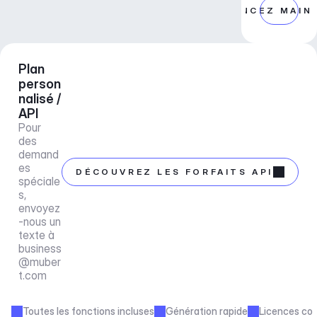
COMMENCEZ MAIN
Plan 
person
nalisé / 
API
Pour 
des 
demand
es 
DÉCOUVREZ LES FORFAITS API
spéciale
s, 
envoyez
-nous un 
texte à 
business
@muber
t.com
Toutes les fonctions incluses
Génération rapide
Licences co