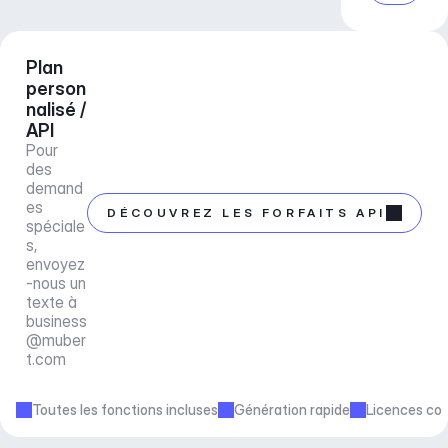
Plan 
person
nalisé / 
API
Pour 
des 
demand
es 
DÉCOUVREZ LES FORFAITS API
spéciale
s, 
envoyez
-nous un 
texte à 
business
@muber
t.com
Toutes les fonctions incluses
Génération rapide
Licences co