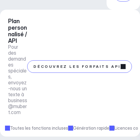
Plan 
person
nalisé / 
API
Pour 
des 
demand
es 
DÉCOUVREZ LES FORFAITS API
spéciale
s, 
envoyez
-nous un 
texte à 
business
@muber
t.com
Toutes les fonctions incluses
Génération rapide
Licences co