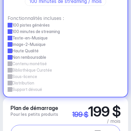
100 minutes de streaming / mois
Fonctionnalités incluses :
100 pistes générées
100 minutes de streaming
Texte-en-Musique
Image-2-Musique
Haute Qualité
Non remboursable
Contenu monétisé
Bibliothèque Curatée
Sous-licence
Distribution
Support dévoué
199 $
Plan de démarrage
199 $
Pour les petits produits
/ mois