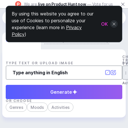
We are
live on Product Hunt now
— Vote for us
By using this website you agree to our
use of Cookies to personalize your
OK
experience (learn more in
Privacy
Policy
)
Generate Track
Search by Youtube Reference β
C
T
TYPE TEXT OR UPLOAD IMAGE
D
T
:
Act
Generate
OR CHOOSE
Genres
Moods
Activities