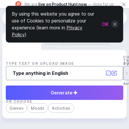
We are
live on Product Hunt now
— Vote for us
By using this website you agree to our
use of Cookies to personalize your
OK
experience (learn more in
Privacy
Policy
)
Generate Track
Search by Youtube Reference β
C
T
TYPE TEXT OR UPLOAD IMAGE
D
T
:
Act
Generate
OR CHOOSE
Genres
Moods
Activities