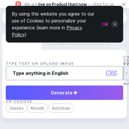
We are
live on Product Hunt now
— Vote for us
By using this website you agree to our
use of Cookies to personalize your
OK
experience (learn more in
Privacy
Policy
)
Generate Track
Search by Youtube Reference β
C
T
TYPE TEXT OR UPLOAD IMAGE
D
T
:
Act
Generate
OR CHOOSE
Genres
Moods
Activities