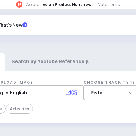
We are
live on Product Hunt now
— Vote for us
hat's New
1
Search by Youtube Reference β
UPLOAD IMAGE
CHOOSE TRACK TYPE
Pista
s
Activities