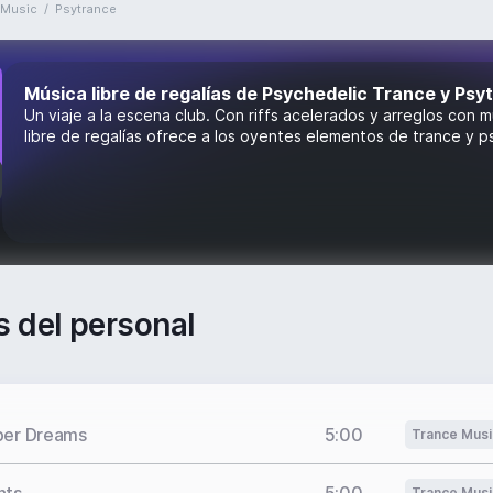
-Music
/
Psytrance
Música libre de regalías de Psychedelic Trance y Psy
Un viaje a la escena club. Con riffs acelerados y arreglos con m
libre de regalías ofrece a los oyentes elementos de trance y ps
s del personal
ber Dreams
5:00
Trance Musi
Trance Musi