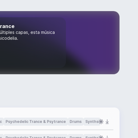
trance
últiples capas, esta música
icodelia.
c
Psychedelic Trance & Psytrance
Drums
Synths
c
Psychedelic Trance & Psytrance
Drums
Synths