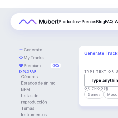
Productos
Precios
Blog
FAQ
W
Generate
Generate Track
My Tracks
Premium
-30%
EXPLORAR
TYPE TEXT OR 
Géneros
Estados de ánimo
OR CHOOSE
BPM
Genres
Mood
Listas de
reproducción
Temas
Instrumentos