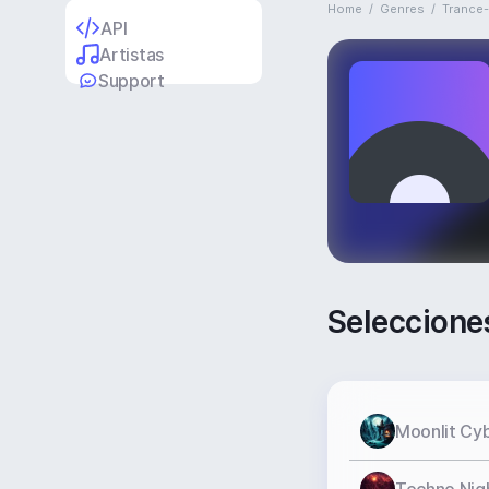
Home
/
Genres
/
Trance
API
Artistas
Support
Seleccione
Moonlit Cy