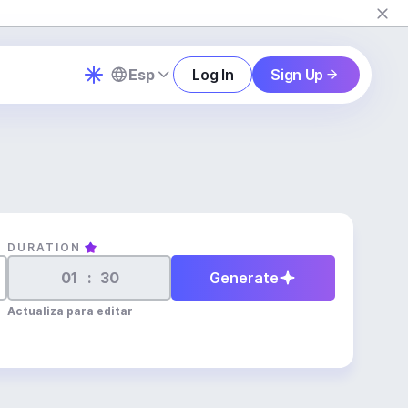
Esp
Log In
Sign Up
DURATION
:
Generate
Actualiza para editar