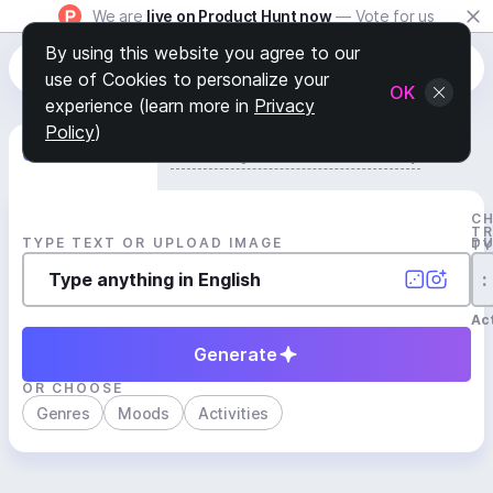
We are
live on Product Hunt now
— Vote for us
By using this website you agree to our
use of Cookies to personalize your
OK
experience (learn more in
Privacy
Policy
)
Generate Track
Search by Youtube Reference β
C
T
TYPE TEXT OR UPLOAD IMAGE
D
T
:
Act
Generate
OR CHOOSE
Genres
Moods
Activities