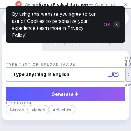
We are
live on Product Hunt now
— Vote for us
By using this website you agree to our
use of Cookies to personalize your
OK
experience (learn more in
Privacy
Policy
)
Generate Track
Search by Youtube Reference β
C
T
TYPE TEXT OR UPLOAD IMAGE
D
T
:
Act
Generate
OR CHOOSE
Genres
Moods
Activities