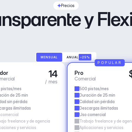
Precios
nsparente y Flex
MENSUAL
ANUAL
–25%
POPULAR
14
dor
Pro
mercial
Comercial
/ mes
 pistas/mes
500 pistas/mes
ción de 25 min
Duración de 25 min
dad sin pérdida
Calidad sin pérdida
argas ilimitadas
Descargas ilimitadas
 comercial
Uso comercial
ajo freelance y de agencia
Trabajo freelance y de agen
caciones y servicios
Aplicaciones y servicios