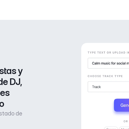
stas y 
de DJ, 
es 
o
estado de