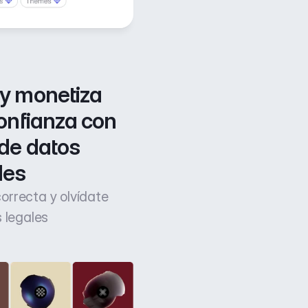
y monetiza 
onfianza con 
de datos 
les
 correcta y olvídate
 legales