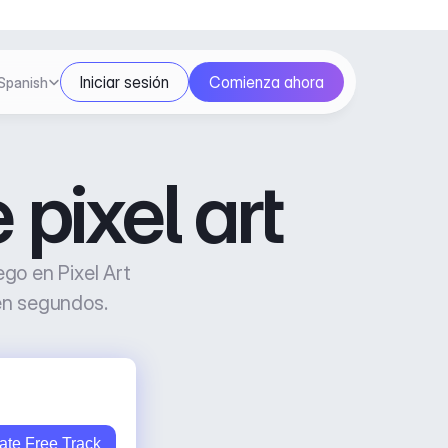
ect Language
Iniciar sesión
Comienza ahora
Spanish
pixel art
o en Pixel Art 
 en segundos.
ate Free Track