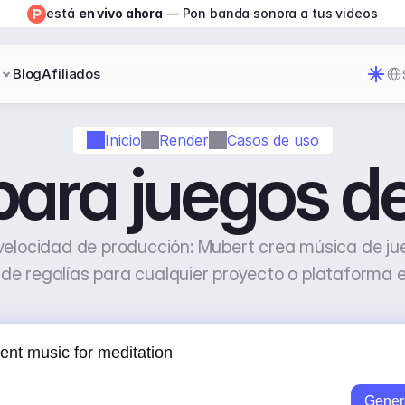
está 
en vivo ahora
 — Pon banda sonora a tus videos
Sel
Blog
Afiliados
Inicio
Render
Casos de uso
ara juegos de 
elocidad de producción: Mubert crea música de jueg
e de regalías para cualquier proyecto o plataforma
Gener