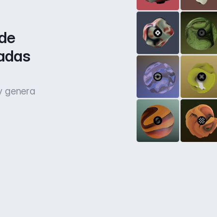
de 
adas 
 y genera