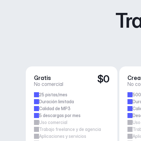
Tra
$0
Gratis
Crea
No comercial
No co
25 pistas/mes
500
Duración limitada
Dura
Calidad de MP3
Cali
5 descargas por mes
Desc
Uso comercial
Uso
Trabajo freelance y de agencia
Trab
Aplicaciones y servicios
Apli