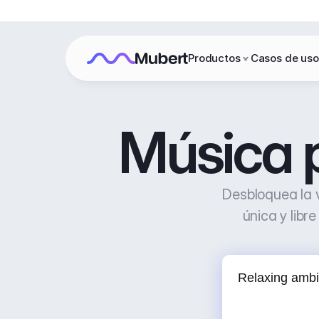
Productos
Casos de uso
Música p
Desbloquea la v
única y libr