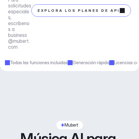
solicitudes 
EXPLORA LOS PLANES DE API
especiale
s, 
escríbeno
s a 
business
@mubert.
com
Todas las funciones incluidas
Generación rápida
Licencias co
Mubert
Música AI para 