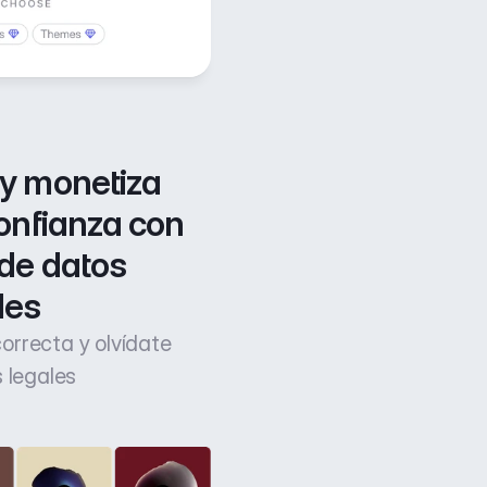
y monetiza 
onfianza con 
de datos 
les
 correcta y olvídate
 legales