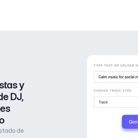
stas y 
de DJ, 
es 
o
estado de