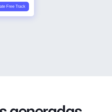
ate Free Track
as generadas