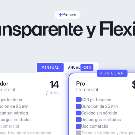
Precios
nsparente y Flex
MENSUAL
ANUAL
–25%
POPULAR
14
dor
Pro
mercial
Comercial
/ mes
 pistas/mes
500 pistas/mes
ción de 25 min
Duración de 25 min
dad sin pérdida
Calidad sin pérdida
argas ilimitadas
Descargas ilimitadas
 comercial
Uso comercial
ajo freelance y de agencia
Trabajo freelance y de agen