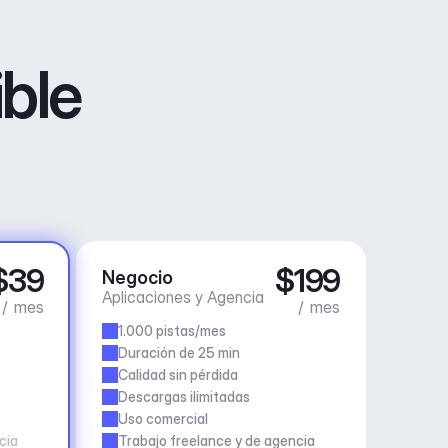
ible
$39
$199
Negocio
Aplicaciones y Agencia
/ mes
/ mes
1.000 pistas/mes
Duración de 25 min
Calidad sin pérdida
Descargas ilimitadas
Uso comercial
cia
Trabajo freelance y de agencia