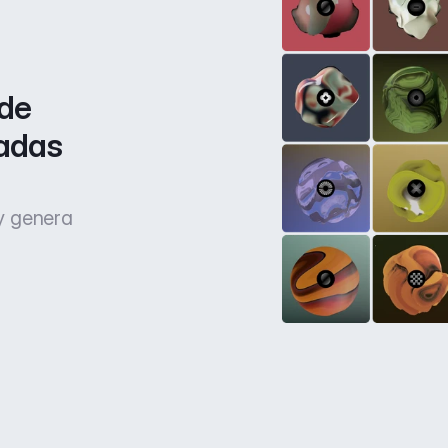
de 
adas 
 y genera