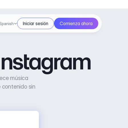
ect Language
Iniciar sesión
Comienza ahora
Spanish
Instagram
ece música 
 contenido sin 