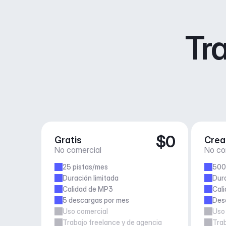
Tra
$0
Gratis
Crea
No comercial
No co
25 pistas/mes
500
Duración limitada
Dura
Calidad de MP3
Cali
5 descargas por mes
Desc
Uso comercial
Uso
Trabajo freelance y de agencia
Trab