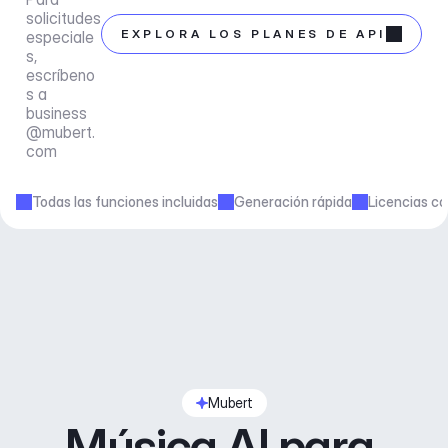
solicitudes 
EXPLORA LOS PLANES DE API
especiale
s, 
escríbeno
s a 
business
@mubert.
com
Todas las funciones incluidas
Generación rápida
Licencias co
Mubert
Música AI para 