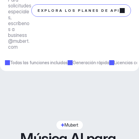
solicitudes 
EXPLORA LOS PLANES DE API
especiale
s, 
escríbeno
s a 
business
@mubert.
com
Todas las funciones incluidas
Generación rápida
Licencias co
Mubert
Música AI para 