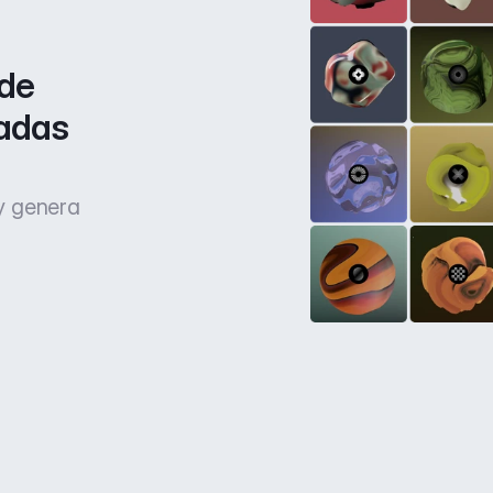
de 
adas 
 y genera