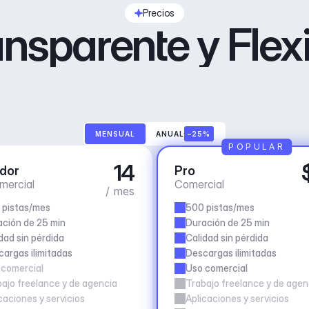
Precios
nsparente y Flex
MENSUAL
ANUAL
–25%
POPULAR
14
dor
Pro
mercial
Comercial
/ mes
 pistas/mes
500 pistas/mes
ción de 25 min
Duración de 25 min
dad sin pérdida
Calidad sin pérdida
argas ilimitadas
Descargas ilimitadas
 comercial
Uso comercial
ajo freelance y de agencia
Trabajo freelance y de agen
caciones y servicios
Aplicaciones y servicios