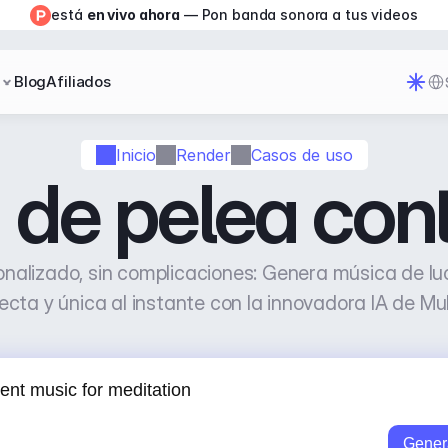
está 
en vivo ahora
 — Pon banda sonora a tus videos
Sel
Blog
Afiliados
Inicio
Render
Casos de uso
de pelea cont
nalizado, sin complicaciones: Genera música de luc
ecta y única al instante con la innovadora IA de Mu
Gener