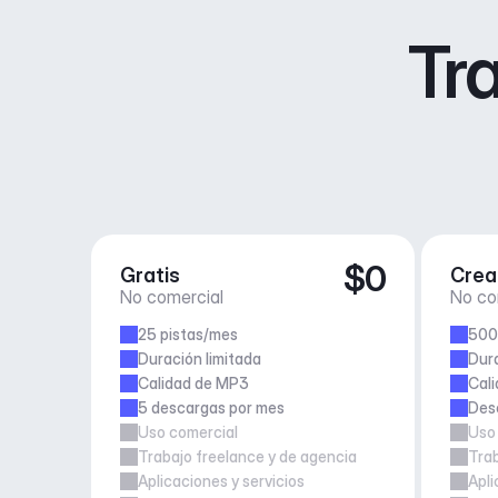
Tra
$0
Gratis
Crea
No comercial
No co
25 pistas/mes
500
Duración limitada
Dura
Calidad de MP3
Cali
5 descargas por mes
Desc
Uso comercial
Uso
Trabajo freelance y de agencia
Trab
Aplicaciones y servicios
Apli