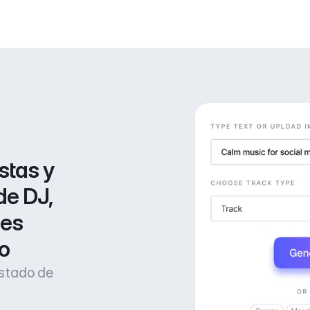
stas y 
de DJ, 
es 
o
estado de