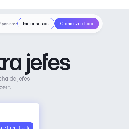
ect Language
Iniciar sesión
Comienza ahora
Spanish
ra jefes
ha de jefes 
bert.
ate Free Track