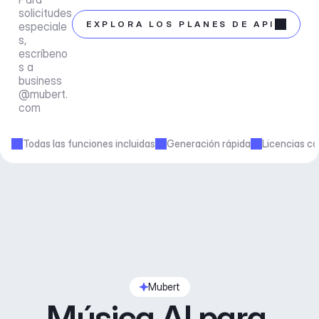
solicitudes 
EXPLORA LOS PLANES DE API
especiale
s, 
escríbeno
s a 
business
@mubert.
com
Todas las funciones incluidas
Generación rápida
Licencias co
Mubert
Música AI para 