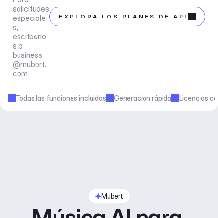
solicitudes 
EXPLORA LOS PLANES DE API
especiale
s, 
escríbeno
s a 
business
@mubert.
com
Todas las funciones incluidas
Generación rápida
Licencias co
Mubert
Música AI para 