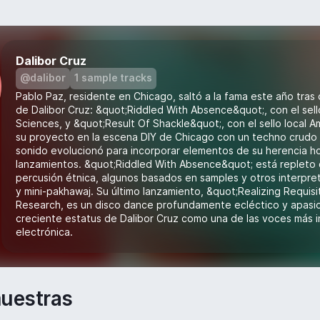
Dalibor Cruz
@dalibor
1 sample tracks
Pablo Paz, residente en Chicago, saltó a la fama este año tras
de Dalibor Cruz: &quot;Riddled With Absence&quot;, con el sel
Sciences, y &quot;Result Of Shackle&quot;, con el sello local A
su proyecto en la escena DIY de Chicago con un techno crudo i
sonido evolucionó para incorporar elementos de su herencia 
lanzamientos. &quot;Riddled With Absence&quot; está repleto 
percusión étnica, algunos basados en samples y otros interpr
y mini-pakhawaj. Su último lanzamiento, &quot;Realizing Requis
Research, es un disco dance profundamente ecléctico y apasio
creciente estatus de Dalibor Cruz como una de las voces más 
electrónica.
uestras