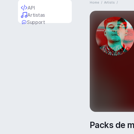
Home
/
Artists
/
API
Artistas
Support
Packs de m