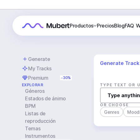
Productos
Precios
Blog
FAQ
W
Generate
Generate Track
My Tracks
Premium
-30%
EXPLORAR
TYPE TEXT OR 
Géneros
Estados de ánimo
OR CHOOSE
BPM
Genres
Mood
Listas de
reproducción
Temas
Instrumentos