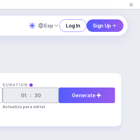
Esp
Log In
Sign Up
DURATION
:
Generate
Actualiza para editar