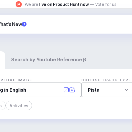
We are
live on Product Hunt now
— Vote for us
hat's New
1
Search by Youtube Reference β
UPLOAD IMAGE
CHOOSE TRACK TYPE
Pista
s
Activities