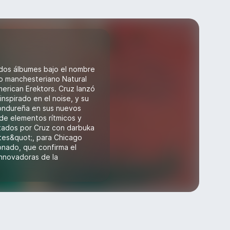
 dos álbumes bajo el nombre
lo manchesteriano Natural
merican Erektors. Cruz lanzó
nspirado en el noise, y su
hondureña en sus nuevos
de elementos rítmicos y
etados por Cruz con darbuka
ites&quot;, para Chicago
nado, que confirma el
innovadoras de la