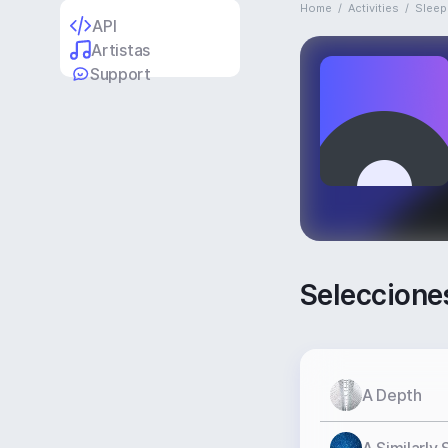
Home
/
Activities
/
Sleep
API
Artistas
Support
Seleccione
A Depth