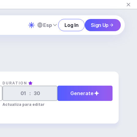
Esp
Log In
Sign Up
DURATION
:
Generate
Actualiza para editar