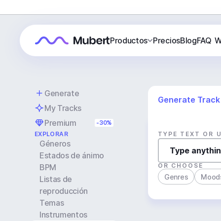
Productos
Precios
Blog
FAQ
W
Generate
Generate Track
My Tracks
Premium
-30%
EXPLORAR
TYPE TEXT OR 
Géneros
Estados de ánimo
OR CHOOSE
BPM
Genres
Mood
Listas de
reproducción
Temas
Instrumentos