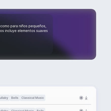
s como para niños pequeños,
chos incluye elementos suaves
ullaby
Bells
Classical Music
ullaby
Classical Music
Bells