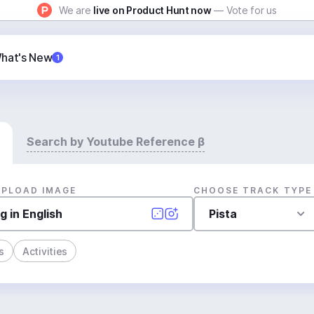
We are
live on Product Hunt now
— Vote for us
hat's New
1
Search by Youtube Reference β
UPLOAD IMAGE
CHOOSE TRACK TYPE
Pista
s
Activities