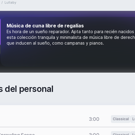
/
Lullaby
Música de cuna libre de regalías
Es hora de un sueño reparador. Apta tanto para recién nacido
esta colección tranquila y minimalista de música libre de dere
que inducen al sueño, como campanas y pianos.
s del personal
3:00
Classical
L
Classical
L