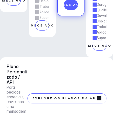
OMECE AGORA
Uso comercial
Duração d
COMECE AGORA
Trabalho freelancer e de agência
Qualidade
Aplicações e Serviços
Downloads
Suporte ao gerente de conta
Uso comer
COMECE AGORA
Trabalho 
Aplicaçõe
Suporte a
COMECE AGO
Plano 
Personali
zado / 
API
Para 
pedidos 
especiais, 
EXPLORE OS PLANOS DA API
envie-nos 
uma 
mensagem 