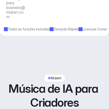
para 
business@
mubert.co
m
Todas as funções incluídas
Geração Rápida
Licenças Comerc
Mubert
Música de IA para 
Criadores