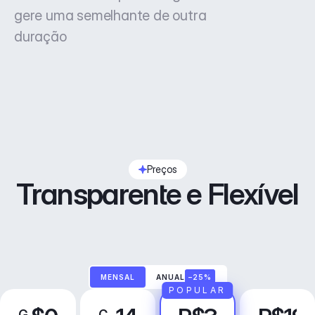
gere uma semelhante de outra
duração
Preços
Transparente e Flexível
MENSAL
ANUAL
–25%
POPULAR
G
C
P
N