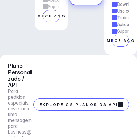
Downloads
Suporte ao gerente de conta
Uso comer
COMECE AGORA
Trabalho 
Aplicaçõe
Suporte a
COMECE AGO
Plano 
Personali
zado / 
API
Para 
pedidos 
especiais, 
EXPLORE OS PLANOS DA API
envie-nos 
uma 
mensagem 
para 
business@