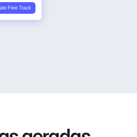
ate Free Track
xas geradas