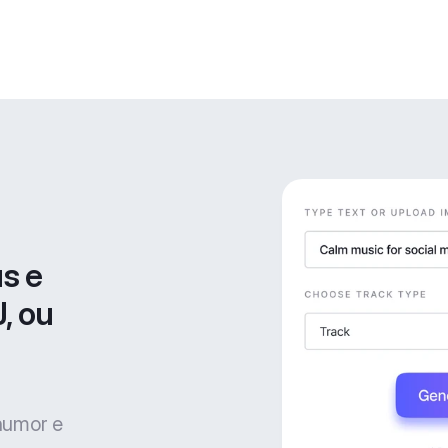
s e 
, ou 
 humor e