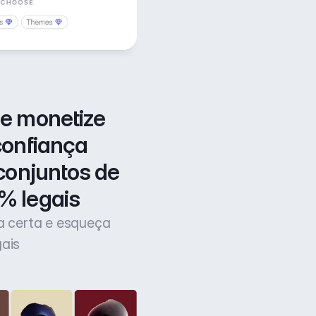
e monetize 
confiança 
conjuntos de 
% legais
ça certa e esqueça
gais