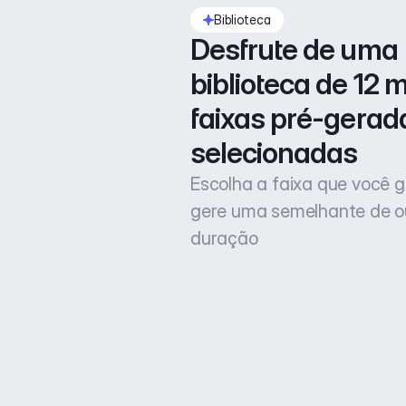
Biblioteca
Desfrute de uma 
biblioteca de 12 mi
faixas pré-gerada
selecionadas
Escolha a faixa que você g
gere uma semelhante de o
duração