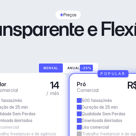
Preços
ansparente e Flexí
MENSAL
ANUAL
–25%
POPULAR
14
R
dor
Pró
omercial
Comercial
/ mês
 faixas/mês
500 faixas/mês
ação de 25 min
Duração de 25 min
lidade Sem Perdas
Qualidade Sem Perdas
loads ilimitados
Downloads ilimitados
 comercial
Uso comercial
alho freelancer e de agência
Trabalho freelancer e de ag