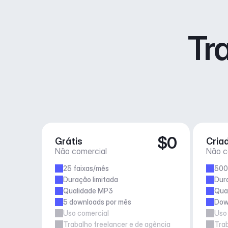
Tr
$0
Grátis
Cria
Não comercial
Não c
25 faixas/mês
500
Duração limitada
Dur
Qualidade MP3
Qua
5 downloads por mês
Down
Uso comercial
Uso
Trabalho freelancer e de agência
Trab