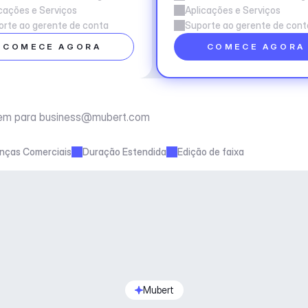
cações e Serviços
Aplicações e Serviços
rte ao gerente de conta
Suporte ao gerente de cont
COMECE AGORA
COMECE AGORA
em para 
business@mubert.com
enças Comerciais
Duração Estendida
Edição de faixa
Mubert