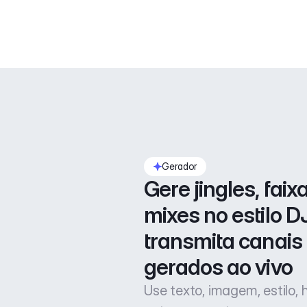
Gerador
Gere jingles, faixa
mixes no estilo DJ
transmita canais 
gerados ao vivo
Use texto, imagem, estilo,