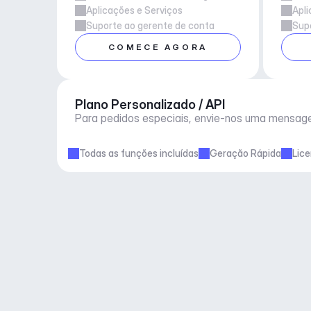
Aplicações e Serviços
Apli
Suporte ao gerente de conta
Supo
COMECE AGORA
Plano Personalizado / API
Para pedidos especiais, envie-nos uma mensag
Todas as funções incluídas
Geração Rápida
Lic