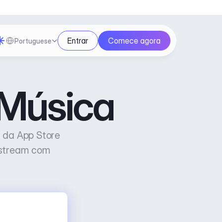
Select Language
Entrar
Comece agora
Portuguese
 Música
 da App Store 
 stream com 