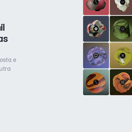
l 
s 
osta e
utra