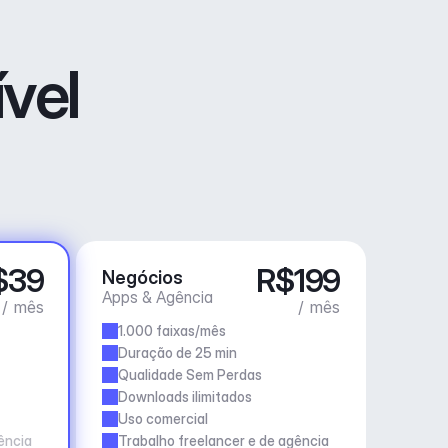
vel
$39
R$199
Negócios
Apps & Agência
/ mês
/ mês
1.000 faixas/mês
Duração de 25 min
Qualidade Sem Perdas
Downloads ilimitados
Uso comercial
ência
Trabalho freelancer e de agência