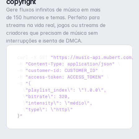
copyright
Gere fluxos infinitos de música em mais
de 150 humores e temas. Perfeito para
streams na vida real, jogos ou streams de
criadores que precisam de música sem
interrupções e isenta de DMCA.
curl
 -
X 
GET 
"https://music-api.mubert.com/a
-
H 
"Content-Type: application/json"
 \

-
H 
"customer-id: CUSTOMER_ID"
 \

-
H 
"access-token: ACCESS_TOKEN"
 \

-
d 
  \
  \
  \
  \
}
"