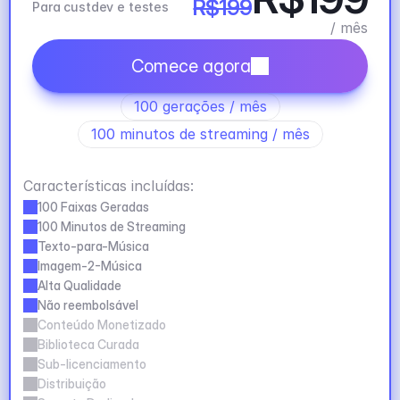
R$199
Para custdev e testes
/ mês
Comece agora
100 gerações / mês
100 minutos de streaming / mês
Características incluídas:
100 Faixas Geradas
100 Minutos de Streaming
Texto-para-Música
Imagem-2-Música
Alta Qualidade
Não reembolsável
Conteúdo Monetizado
Biblioteca Curada
Sub-licenciamento
Distribuição