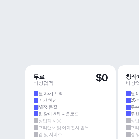
$0
무료
창작
비상업적
비상
월 25개 트랙
월 
기간 한정
25
MP3 품질
무손
한 달에 5회 다운로드
무한
상업적 사용
상업
프리랜서 및 에이전시 업무
프리
앱 및 서비스
앱 