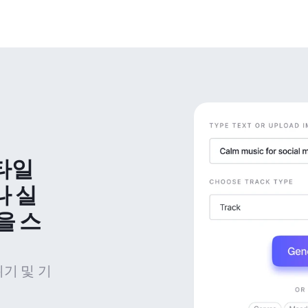
타일 
나 실
을 스
위기 및 기