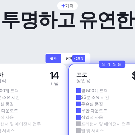
가격
투명하고 유연한
월간
연간
–25%
인기 있는
14
자
프로
업적
상업용
/ 월
500개 트랙
월 500개 트랙
분 소요 시간
25분 소요 시간
실 품질
무손실 품질
 다운로드
무한 다운로드
적 사용
상업적 사용
랜서 및 에이전시 업무
프리랜서 및 에이전시 업무
및 서비스
앱 및 서비스