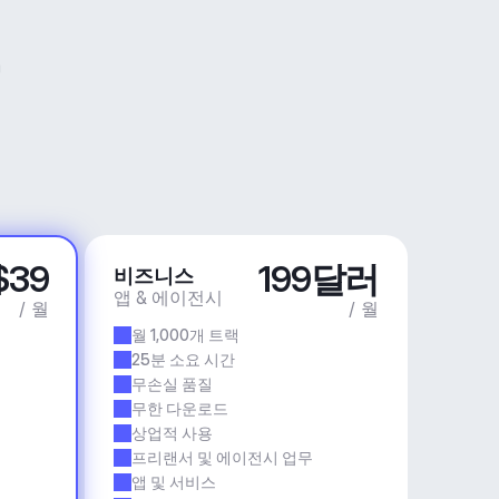
$39
199달러
비즈니스
앱 & 에이전시
/ 월
/ 월
월 1,000개 트랙
25분 소요 시간
무손실 품질
무한 다운로드
상업적 사용
프리랜서 및 에이전시 업무
앱 및 서비스