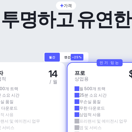
가격
투명하고 유연한
월간
연간
–25%
인기 있는
14
자
프로
업적
상업용
/ 월
500개 트랙
월 500개 트랙
분 소요 시간
25분 소요 시간
실 품질
무손실 품질
 다운로드
무한 다운로드
적 사용
상업적 사용
랜서 및 에이전시 업무
프리랜서 및 에이전시 업무
및 서비스
앱 및 서비스