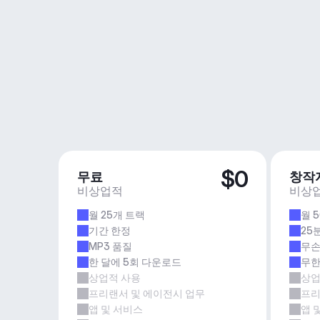
$0
무료
창작
비상업적
비상
월 25개 트랙
월 
기간 한정
25
MP3 품질
무손
한 달에 5회 다운로드
무한
상업적 사용
상업
프리랜서 및 에이전시 업무
프리
앱 및 서비스
앱 