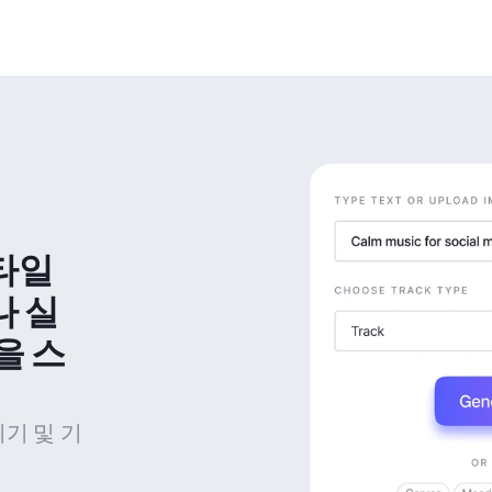
타일 
나 실
을 스
위기 및 기