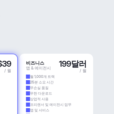
$39
199달러
비즈니스
앱 & 에이전시
/ 월
/ 월
월 1,000개 트랙
25분 소요 시간
무손실 품질
무한 다운로드
상업적 사용
프리랜서 및 에이전시 업무
앱 및 서비스