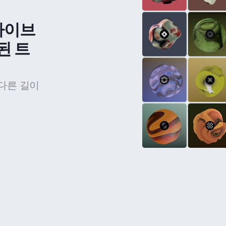
라이브
된 트
다른 길이