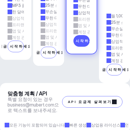
전
25분 소요 시간
MP3 품질
무한 다운로드
시
무손실 품질
한 달에 5회 다운로드
상업적 사용
월 1,000
무한 다운로드
상업적 사용
프리랜서 및 에이전시 업무
25분 소요
상업적 사용
프리랜서 및 에이전시 업무
앱 및 서비스
무손실 품
프리랜서 및 에이전시 업무
앱 및 서비스
계정 관리자 지원
무한 다운
앱 및 서비스
계정 관리자 지원
지금 시작하세요
상업적 사
계정 관리자 지원
지금 시작하세요
프리랜서 
지금 시작하세요
앱 및 서비
계정 관리
지금 시작하세
맞춤형 계획 / API
특별 요청이 있는 경우 
API 요금제 살펴보기
business@mubert.com
으
로 텍스트를 보내주세요.
모든 기능이 포함되어 있습니다
빠른 생성
상업용 라이선스
연