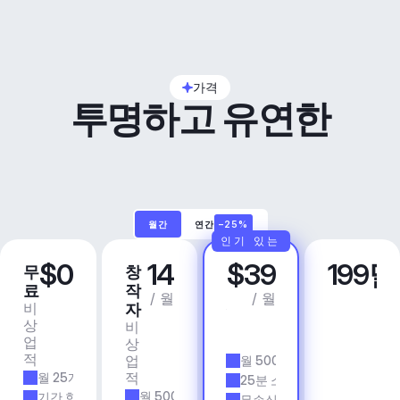
가격
투명하고 유연한
월간
연간
–25%
인기 있는
$0
14
$39
199
무
창
프
비
료
작
로
즈
/ 월
/ 월
비
상
자
니
상
업
비
스
업
용
상
앱 
적
업
월 500개 트랙
& 
적
월 25개 트랙
에
25분 소요 시간
이
월 500개 트랙
기간 한정
무손실 품질