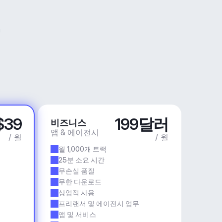
$39
199달러
비즈니스
앱 & 에이전시
/ 월
/ 월
월 1,000개 트랙
25분 소요 시간
무손실 품질
무한 다운로드
상업적 사용
프리랜서 및 에이전시 업무
앱 및 서비스