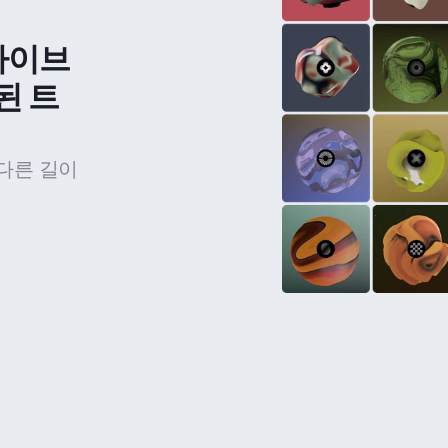
라이브
된 트
다른 길이