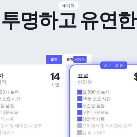
가격
투명하고 유연한
월간
연간
–25%
인기 있는
14
자
프로
업적
상업용
/ 월
500개 트랙
월 500개 트랙
분 소요 시간
25분 소요 시간
실 품질
무손실 품질
 다운로드
무한 다운로드
적 사용
상업적 사용
랜서 및 에이전시 업무
프리랜서 및 에이전시 업무
및 서비스
앱 및 서비스