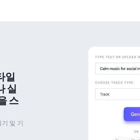
타일 
나 실
을 스
위기 및 기