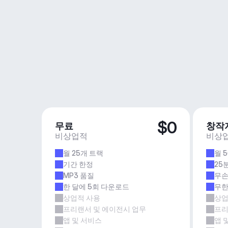
$0
무료
창작
비상업적
비상
월 25개 트랙
월 
기간 한정
25
MP3 품질
무손
한 달에 5회 다운로드
무한
상업적 사용
상업
프리랜서 및 에이전시 업무
프리
앱 및 서비스
앱 