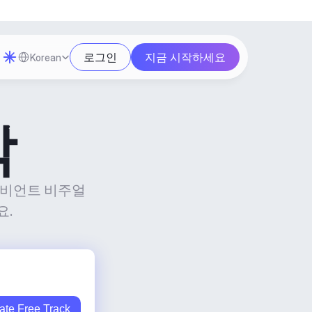
Select Language
로그인
지금 시작하세요
Korean
악
앰비언트 비주얼 
요.
ate Free Track