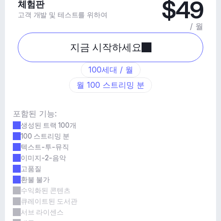
$49
체험판
고객 개발 및 테스트를 위하여
/ 월
지금 시작하세요
100세대 / 월
월 100 스트리밍 분
포함된 기능:
생성된 트랙 100개
100 스트리밍 분
텍스트-투-뮤직
이미지-2-음악
고품질
환불 불가
수익화된 콘텐츠
큐레이트된 도서관
서브 라이센스