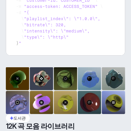
-
H 
"customer-id: CUSTOMER_ID"
 \

-
H 
"access-token: ACCESS_TOKEN"
 \

-
d 
  \
  \
  \
  \
}
"
도서관
12K 곡 모음 라이브러리