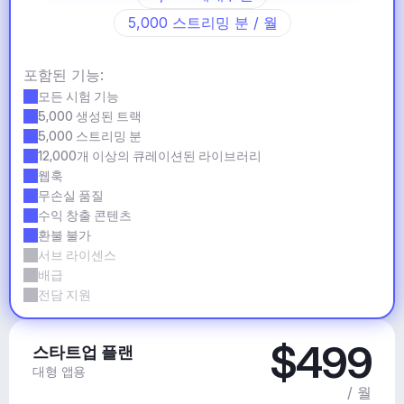
5,000 스트리밍 분 / 월
포함된 기능:
모든 시험 기능
5,000 생성된 트랙
5,000 스트리밍 분
12,000개 이상의 큐레이션된 라이브러리
웹훅
무손실 품질
수익 창출 콘텐츠
환불 불가
서브 라이센스
배급
전담 지원
$499
스타트업 플랜
대형 앱용
/ 월