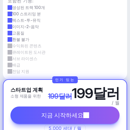
포함된 기능:
생성된 트랙 100개
100 스트리밍 분
텍스트-투-뮤직
이미지-2-음악
고품질
환불 불가
수익화된 콘텐츠
큐레이트된 도서관
서브 라이센스
배급
전담 지원
인기 있는
199달러
스타트업 계획
199달러
소형 제품을 위한
/ 월
지금 시작하세요
5,000 세대 / 월