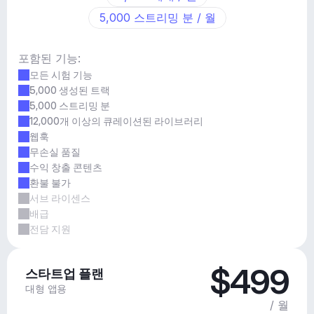
5,000 스트리밍 분 / 월
포함된 기능:
모든 시험 기능
5,000 생성된 트랙
5,000 스트리밍 분
12,000개 이상의 큐레이션된 라이브러리
웹훅
무손실 품질
수익 창출 콘텐츠
환불 불가
서브 라이센스
배급
전담 지원
$499
스타트업 플랜
대형 앱용
/ 월