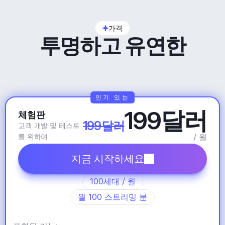
가격
투명하고 유연한
인기 있는
199달러
체험판
199달러
고객 개발 및 테스트
를 위하여
/ 월
지금 시작하세요
100세대 / 월
월 100 스트리밍 분