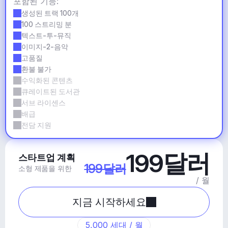
포함된 기능:
생성된 트랙 100개
100 스트리밍 분
텍스트-투-뮤직
이미지-2-음악
고품질
환불 불가
수익화된 콘텐츠
큐레이트된 도서관
서브 라이센스
배급
전담 지원
199달러
스타트업 계획
199달러
소형 제품을 위한
/ 월
지금 시작하세요
5,000 세대 / 월